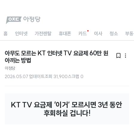
홈
인터넷
가전렌탈
휴대폰
카드
이사
청소
부동
아무도 모르는 KT 인터넷 TV 요금제 60만 원


아끼는 방법
아정당
2026.05.07 업데이트
조회
31,900
스크랩
0
KT TV 요금제 ‘이거’ 모르시면 3년 동안 
후회하실 겁니다!