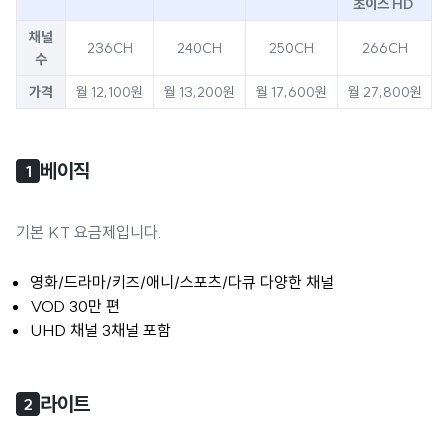
초이스 HD
채널
236CH
240CH
250CH
266CH
수
가격
월 12,100원
월 13,200원
월 17,600원
월 27,800원
베이직
1
기본 KT 요금제입니다.
영화/드라마/키즈/애니/스포츠/다큐 다양한 채널
VOD 30만 편
UHD 채널 3채널 포함
라이트
2