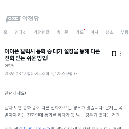
홈
인터넷
가전렌탈
휴대폰
카드
이사
청소
부동
아이폰 갤럭시 통화 중 대기 설정을 통해 다른


전화 받는 쉬운 방법!
아정당
2026.03.19 업데이트
조회
4,425
스크랩
0
안녕하세요!
살다 보면 통화 중에 다른 전화가 오는 경우가 많습니다! 문제는 꼭
받아야 하는 전화인데 통화를 하다가 못 받는 경우가 있다는 거죠.