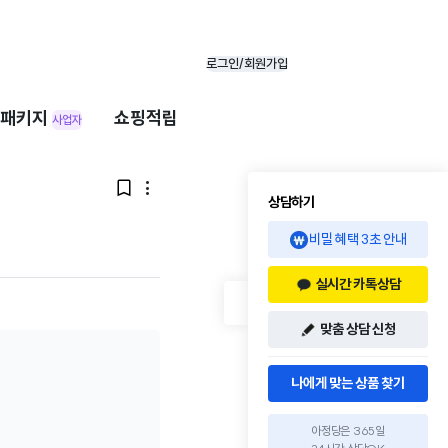
로그인/회원가입
패키지
쇼핑적립
사업자


상담하기
비밀 혜택 3초 안내
실시간 카톡상담
맞춤 상담 신청
나에게 맞는 상품 찾기
아정당은 365일