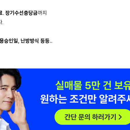
료. 장기수선충당금
까지
.
용승인일, 난방방식 등등..