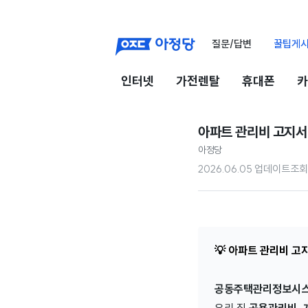
질문/답변
꿀팁게
인터넷
가전렌탈
휴대폰
카
아파트 관리비 고지서
아정당
2026.06.05 업데이트
조회
💡
아파트 관리비 고지
공동주택관리정보시스템