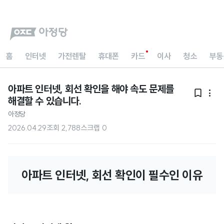
홈
인터넷
가전렌탈
휴대폰
카드
이사
청소
부동
아파트 인터넷, 회선 확인을 해야 속도 문제를


해결할 수 있습니다.
아정당
2026.04.29
조회
2,788
스크랩
0
아파트 인터넷, 회선 확인이 필수인 이유