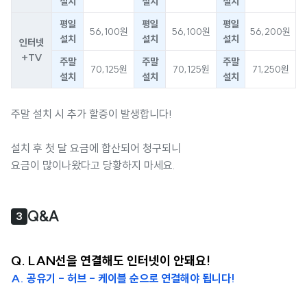
설치
설치
설치
평일
평일
평일
56,100원
56,100원
56,200원
설치
설치
설치
인터넷
+TV
주말
주말
주말
70,125원
70,125원
71,250원
설치
설치
설치
주말 설치 시 추가 할증이 발생합니다!
설치 후 첫 달 요금에 합산되어 청구되니
요금이 많이나왔다고 당황하지 마세요.
Q&A
3
Q. LAN선을 연결해도 인터넷이 안돼요!
A. 공유기 - 허브 - 케이블 순으로 연결해야 됩니다!