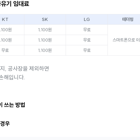
공유기 임대료
KT
SK
LG
테더링
1,100원
1,100원
무료
1,100원
1,100원
무료
스마트폰으로 이
무료
1,100원
무료
오지, 공사장을 제외하면
손해입니다.
이 쓰는 방법
 경우