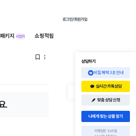
로그인/회원가입
패키지
쇼핑적립
사업자


상담하기
비밀 혜택 3초 안내
실시간 카톡상담
맞춤 상담 신청
요.
나에게 맞는 상품 찾기
아정당은 365일