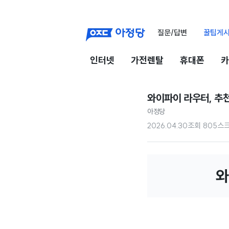
질문/답변
꿀팁게
인터넷
가전렌탈
휴대폰
카
와이파이 라우터, 추
아정당
2026.04.30
조회
805
스
와