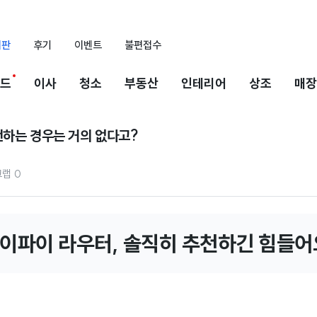
시판
후기
이벤트
불편접수
드
이사
청소
부동산
인테리어
상조
매장
천하는 경우는 거의 없다고?
크랩
0
이파이 라우터, 솔직히 추천하긴 힘들어