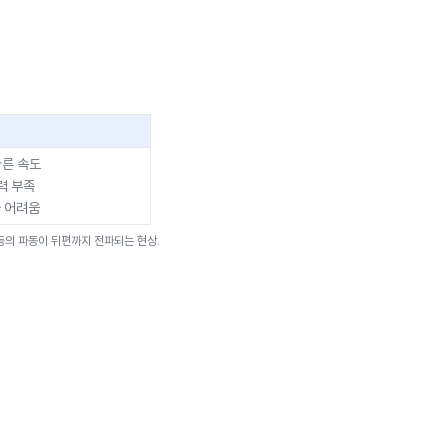
빠른 속도
력 부족
 어려움
 등의 파동이 뒤편까지 전파되는 현상.