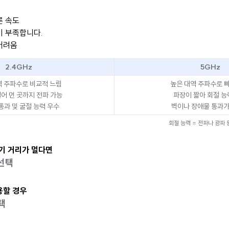
른 속도
이 부족합니다.
어려움
2.4GHz
5GHz
역 주파수로 비교적 느림
높은 대역 주파수로 
어 먼 곳까지 전파 가능
파장이 짧아 회절 능
통과 및 굴절 능력 우수
벽이나 장애물 통과가
회절 능력 = 전파나 광파
유기 거리가 멀다면
 선택
용할 경우
택