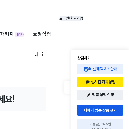
로그인/회원가입
패키지
쇼핑적립
사업자


상담하기
비밀 혜택 3초 안내
실시간 카톡상담
맞춤 상담 신청
세요!
나에게 맞는 상품 찾기
아정당은 365일