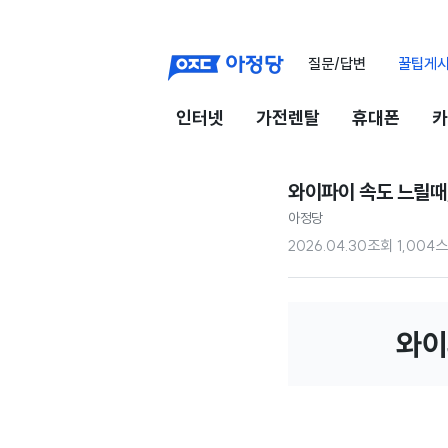
질문/답변
꿀팁게
인터넷
가전렌탈
휴대폰
카
와이파이 속도 느릴때,
아정당
2026.04.30
조회
1,004
스
와이