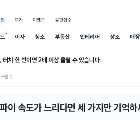
시판
후기
이벤트
불편접수
드
이사
청소
부동산
인테리어
상조
매장
 터치 한 번이면 2배 이상 올릴 수 있습니다.
크랩
0
파이 속도가 느리다면 세 가지만 기억하