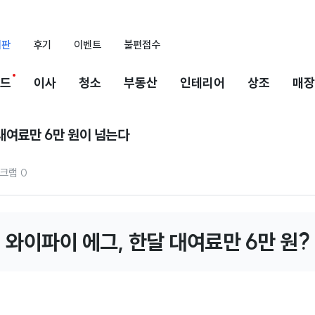
시판
후기
이벤트
불편접수
드
이사
청소
부동산
인테리어
상조
매장
대여료만 6만 원이 넘는다
크랩
0
와이파이 에그, 한달 대여료만 6만 원?