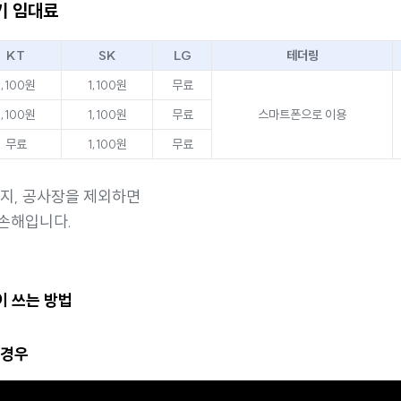
기 임대료
KT
SK
LG
테더링
1,100원
1,100원
무료
1,100원
1,100원
무료
스마트폰으로 이용
무료
1,100원
무료
오지, 공사장을 제외하면
손해입니다.
이 쓰는 방법
 경우