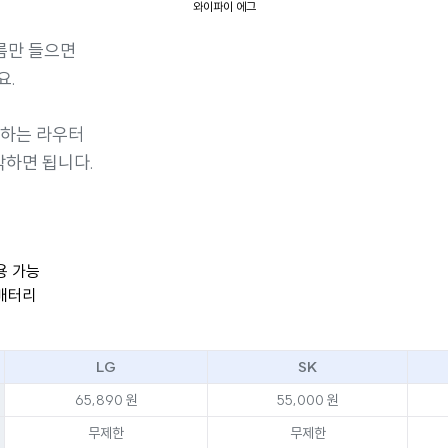
와이파이 에그
름만 들으면
요.
용하는 라우터
각하면 됩니다.
용 가능
 배터리
LG
SK
65,890 원
55,000 원
무제한
무제한