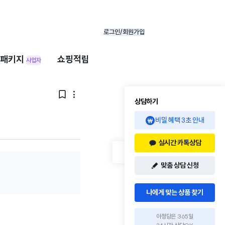
로그인/회원가입
패키지
쇼핑적립
사업자


상담하기
비밀 혜택 3초 안내
실시간 카톡상담
맞춤 상담 신청
나에게 맞는 상품 찾기
아정당은 365일