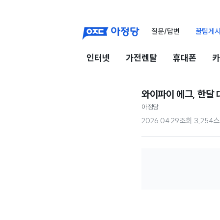
질문/답변
꿀팁게
인터넷
가전렌탈
휴대폰
카
와이파이 에그, 한달 
아정당
2026.04.29
조회
3,254
스