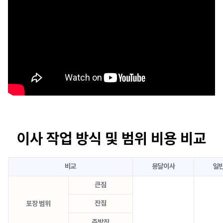
이사 작업 방식 및 범위 비용 비교
비교
용달이사
일
큰짐
잔짐
포장 범위
주방짐