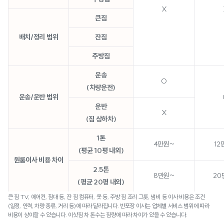
X
큰짐
배치/정리 범위
잔짐
주방짐
운송
O
(차량운전)
운송/운반 범위
운반
X
(짐 상하차)
1톤
4만원~
12
(평균 10평 내외)
원룸이사 비용 차이
2.5톤
8만원~
20
(평균 20평 내외)
큰 짐 TV, 에어컨, 침대 등, 잔 짐 컴퓨터, 옷 등, 주방 짐 조리 그릇, 냄비 등 이사 비용은 조건
(일정, 인력, 차량 종류, 거리 등)에 따라 달라집니다. 반포장 이사는 업체별 서비스 범위에 따라
비용이 상이할 수 있습니다. 이삿짐 차 톤수는 짐량에 따라 차이가 있을 수 있습니다.