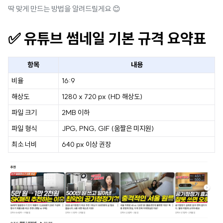
딱 맞게 만드는 방법을 알려드릴게요 😊
✅ 유튜브 썸네일 기본 규격 요약표
항목
내용
비율
16:9
해상도
1280 x 720 px (HD 해상도)
파일 크기
2MB 이하
파일 형식
JPG, PNG, GIF (움짤은 미지원)
최소 너비
640 px 이상 권장