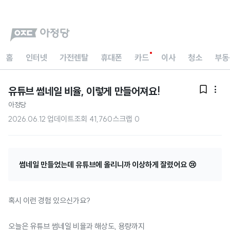
홈
인터넷
가전렌탈
휴대폰
카드
이사
청소
부동
유튜브 썸네일 비율, 이렇게 만들어져요!


아정당
2026.06.12 업데이트
조회
41,760
스크랩
0
썸네일 만들었는데 유튜브에 올리니까 이상하게 잘렸어요 😢
혹시 이런 경험 있으신가요?
오늘은 유튜브 썸네일 비율과 해상도, 용량까지