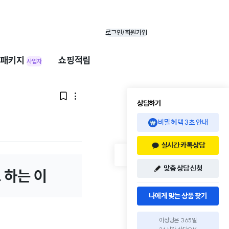
로그인/회원가입
패키지
쇼핑적립
사업자


상담하기
비밀 혜택 3초 안내
실시간 카톡상담
맞춤 상담 신청
 하는 이
나에게 맞는 상품 찾기
아정당은 365일