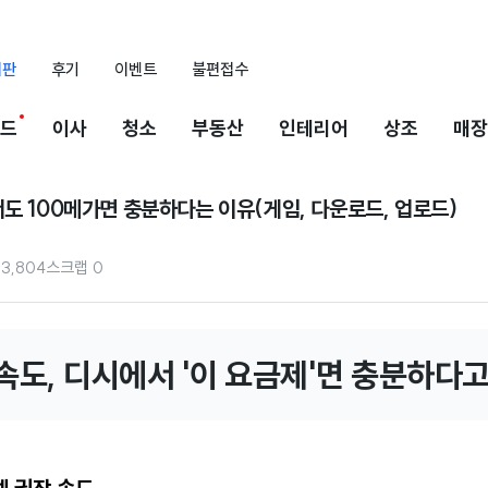
시판
후기
이벤트
불편접수
드
이사
청소
부동산
인테리어
상조
매장
도 100메가면 충분하다는 이유(게임, 다운로드, 업로드)
13,804
스크랩
0
속도, 디시에서 '이 요금제'면 충분하다고