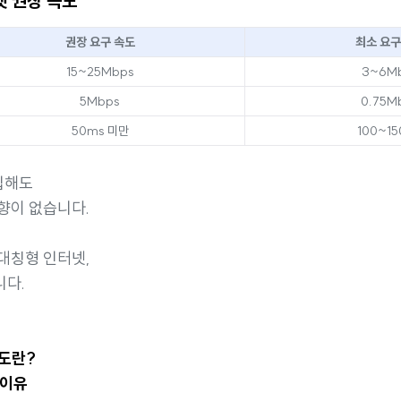
넷 권장 속도
권장 요구 속도
최소 요구
15~25Mbps
3~6M
5Mbps
0.75M
50ms 미만
100~1
입해도
향이 없습니다.
대칭형 인터넷,
니다.
속도란?
 이유