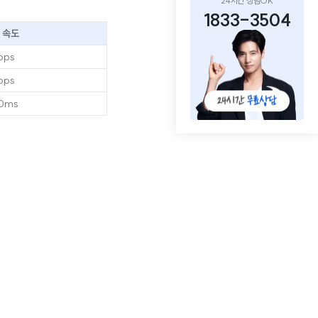
24시간 상담OK
1833-3504
 속도
bps
bps
50ms