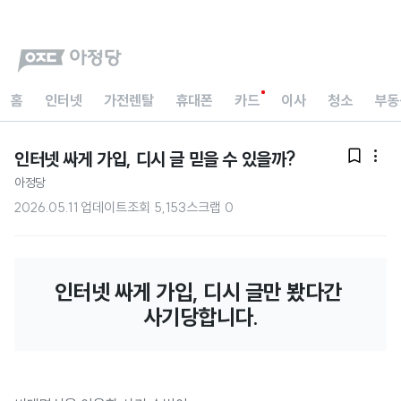
홈
인터넷
가전렌탈
휴대폰
카드
이사
청소
부동
인터넷 싸게 가입, 디시 글 믿을 수 있을까?


아정당
2026.05.11 업데이트
조회
5,153
스크랩
0
인터넷 싸게 가입, 디시 글만 봤다간 
사기당합니다.