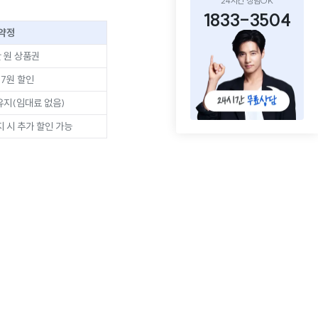
24시간 상담OK
1833-3504
약정
만 원 상품권
77원 할인
유지(임대료 없음)
 시 추가 할인 가능