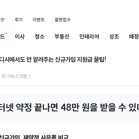
시판
후기
이벤트
불편접수
드
이사
청소
부동산
인테리어
상조
매장
 디시에서도 안 알려주는 신규가입 지원금 꿀팁!
19,746
스크랩
1
터넷 약정 끝나면 48만 원을 받을 수 있
 신규가입, 재약정 사은품 비교