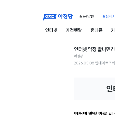
질문/답변
꿀팁게
인터넷
가전렌탈
휴대폰
카
인터넷 약정 끝나면?
아정당
2026.05.08 업데이트
조회
인
인터넷 약정 만료 시