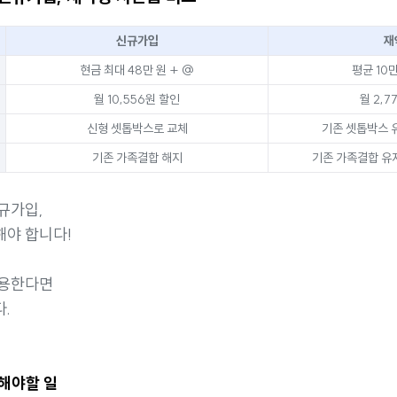
신규가입
재
현금 최대 48만 원 + @
평균 10
월 10,556원 할인
월 2,7
신형 셋톱박스로 교체
기존 셋톱박스 
기존 가족결합 해지
기존 가족결합 유지
규가입,
해야 합니다!
이용한다면
.
 해야할 일