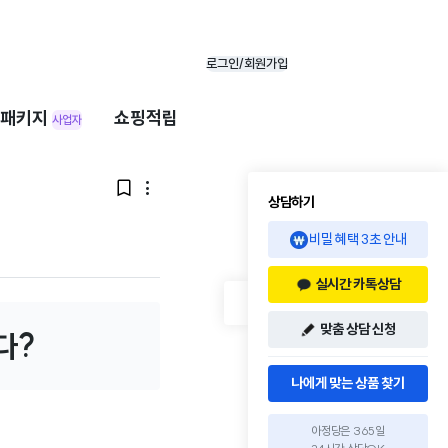
로그인/회원가입
패키지
쇼핑적립
사업자


상담하기
비밀 혜택 3초 안내
실시간 카톡상담
맞춤 상담 신청
다?
나에게 맞는 상품 찾기
아정당은 365일