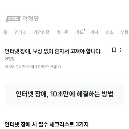
홈
인터넷
가전렌탈
휴대폰
카드
이사
청소
부동
인터넷 장애, 보상 없이 혼자서 고쳐야 합니다.


아정당
2026.04.29
조회
1,388
스크랩
0
인터넷 장애, 10초만에 해결하는 방법
인터넷 장애 시 필수 체크리스트 3가지