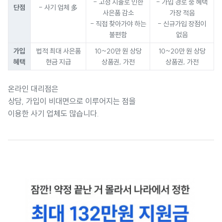
- 고정 지출로 인한
- 가입 경로 중 혜택
단점
- 사기 업체 多
사은품 감소
가장 적음
- 직접 찾아가야 하는
- 신규가입 장점이
불편함
없음
가입
법적 최대 사은품
10~20만 원 상당
10~20만 원 상당
혜택
현금 지급
상품권, 가전
상품권, 가전
온라인 대리점은
상담, 가입이 비대면으로 이루어지는 점을
이용한 사기 업체도 많습니다.