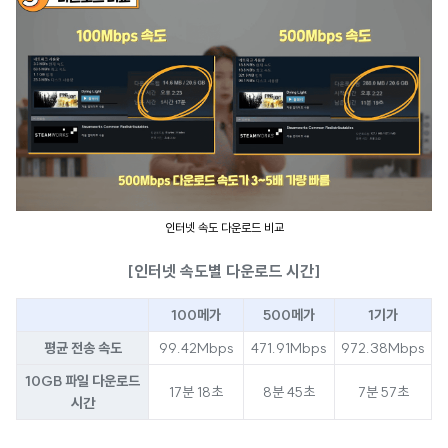
인터넷 속도 다운로드 비교
[인터넷 속도별 다운로드 시간]
100메가
500메가
1기가
평균 전송 속도
99.42Mbps
471.91Mbps
972.38Mbps
10GB 파일 다운로드
17분 18초
8분 45초
7분 57초
시간