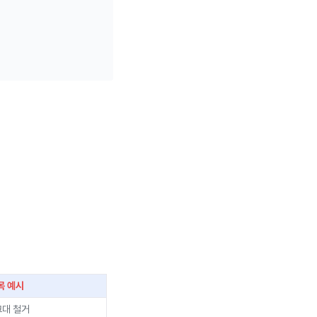
목 예시
크대 철거