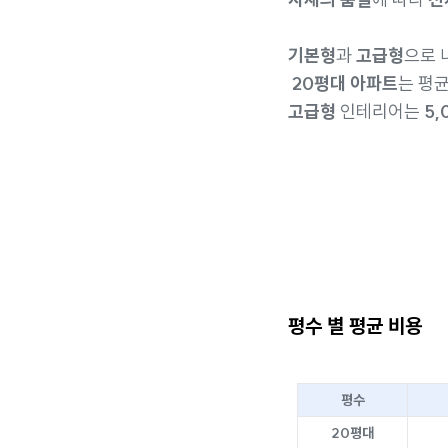
기본형
과
고급형
으로 
20평대 아파트
는 평
고급형
인테리어는
5,
평수 별 평균 비용
평수
20평대