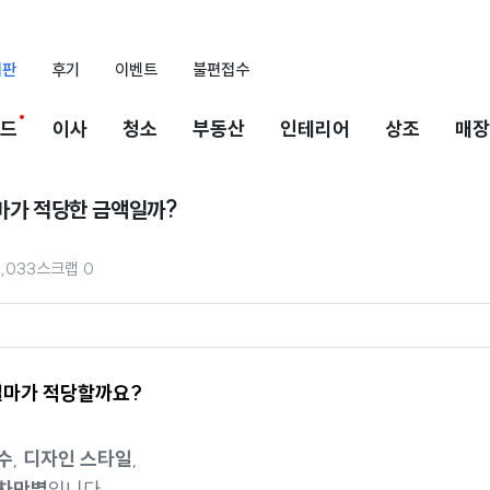
시판
후기
이벤트
불편접수
드
이사
청소
부동산
인테리어
상조
매장
얼마가 적당한 금액일까?
2,033
스크랩
0
 얼마가 적당할까요?
수
,
디자인 스타일
,
차만별
입니다.