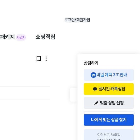
로그인/회원가입
패키지
쇼핑적립
사업자


상담하기
비밀 혜택 3초 안내
실시간 카톡상담
맞춤 상담 신청
나에게 맞는 상품 찾기
아정당은 365일