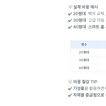
💡
실제 비용 예시
✔️
20평대
: 벽지 교체
✔️
30평대
: 고급 타
✔️
40평대
:
스마트 홈
평수
20평대
30평대
40평대
💡
비용 절감 TIP:
✔️
기성품
을 활용하면
✔️
자재를 중급형으로