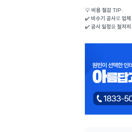
💡
비용 절감 TIP:
✔️
비수기 공사
로
업체
✔️
공사 일정
을
철저히