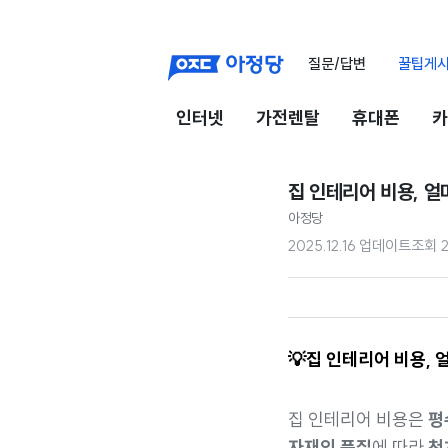
질문/답변
꿀팁게
인터넷
가전렌탈
휴대폰
카
집 인테리어 비용, 
아정당
2025.12.16 업데이트
조회
💡집 인테리어 비용,
집 인테리어 비용은
평
자재의 품질
에 따라
천