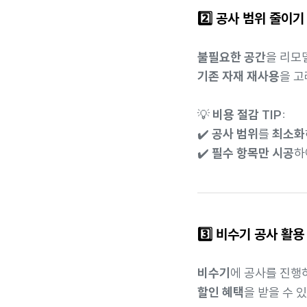
2️⃣ 공사 범위 줄이기
불필요한 공간
을 리모
기존 자재 재사용
을 고
💡
비용 절감 TIP:
✔️
공사 범위
를
최소화
✔️
필수 항목만 시공
하
3️⃣ 비수기 공사 활용
비수기
에 공사를 진행
할인 혜택
을 받을 수 