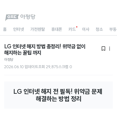
홈
인터넷
가전렌탈
휴대폰
카드
이사
청소
부동
LG 인터넷 해지 방법 총정리! 위약금 없이


해지하는 꿀팁 까지
아정당
2026.06.10 업데이트
조회
29,875
스크랩
0
LG 인터넷 해지 전 필독! 위약금 문제 
해결하는 방법 정리