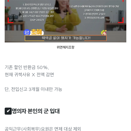
위면해지조항
기존 할인 반환금 50%,
현재 귀책사유 X 전액 감면
단, 전입신고 3개월 이내만 가능
명의자 본인의 군 입대
✔
공익근무(사회복무)요원은 면제 대상 제외