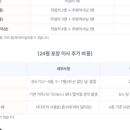
)
작업자 1명
룸)
작업자 2명 + 주방여사님 1명
룸)
작업자 3명 + 주방여사님 1명
 이상)
작업자 4명 + 주방여사님 1명
류, 거리 등)에 따라 달라질 수 있습니다.
[24평 포장 이사 추가 비용]
세부사항
성수기(2~4월, 9~11월)와 손 없는 날, 월말
기본 거리(10~50km) 보다 멀어질 경우 발생
km 당
 시
사다리차 사용료(층수에 따라 달라짐)
6층 기준 16만
가 있습니다.