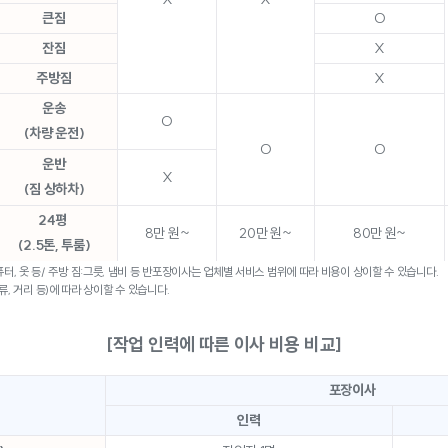
큰짐
O
잔짐
X
주방짐
X
운송
O
(차량 운전)
O
O
운반
X
(짐 상하차)
24평
8만 원~
20만 원~
80만 원~
(2.5톤, 투룸)
 짐:컴퓨터, 옷 등/ 주방 짐:그릇, 냄비 등 반포장이사는 업체별 서비스 범위에 따라 비용이 상이할 수 있습니다.
류, 거리 등)에 따라 상이할 수 있습니다.
[작업 인력에 따른 이사 비용 비교]
포장이사
인력