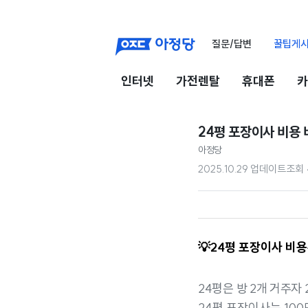
질문/답변
꿀팁게
인터넷
가전렌탈
휴대폰
카
24평 포장이사 비용 
아정당
2025.10.29 업데이트
조회
💡
24평 포장이사 비
24평은 방 2개 거주자
24평 포장이사는 10