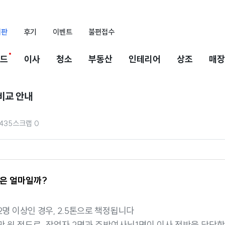
시판
후기
이벤트
불편접수
드
이사
청소
부동산
인테리어
상조
매장
비교 안내
435
스크랩
0
용은 얼마일까?
 2명 이상인 경우, 2.5톤으로 책정됩니다
0만 원 정도로, 작업자 2명과 주방여사님1명이 이사 전반을 담당합