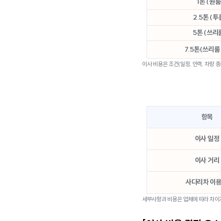
1톤 (원룸
2.5톤 (투
5톤 (쓰리
7.5톤(쓰리룸
이사 비용은 조건(일정, 인력, 차랑 종
항목
이사 일정
이사 거리
사다리차 이용
세부사항과 비용은 업체에 따라 차이