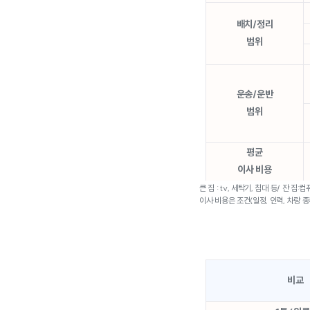
배치/정리
범위
운송/운반
범위
평균
이사 비용
큰 짐 : tv, 세탁기, 침대 등/ 잔
이사 비용은 조건(일정, 인력, 차랑 종
비교