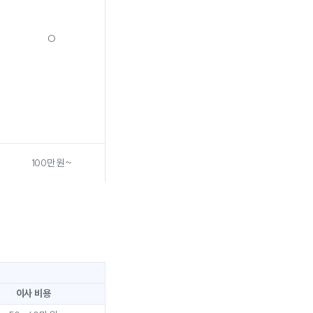
O
100만 원~
이사 비용