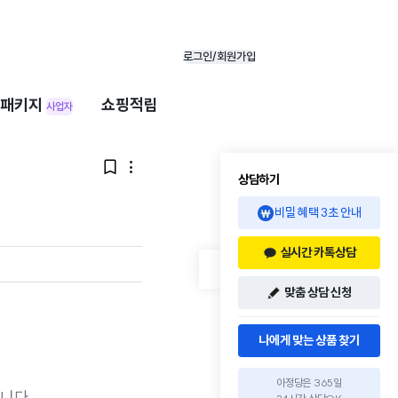
로그인/회원가입
패키지
쇼핑적립
사업자


상담하기
비밀 혜택 3초 안내
실시간 카톡상담
맞춤 상담 신청
나에게 맞는 상품 찾기
아정당은 365일
니다.