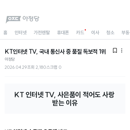
홈
인터넷
가전렌탈
휴대폰
카드
이사
청소
부동
KT인터넷 TV, 국내 통신사 중 품질 독보적 1위


아정당
2026.04.29
조회
2,180
스크랩
0
KT 인터넷 TV, 사은품이 적어도 사랑 
받는 이유