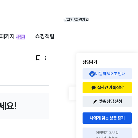
로그인/회원가입
패키지
쇼핑적립
사업자


상담하기
비밀 혜택 3초 안내
실시간 카톡상담
맞춤 상담 신청
세요!
나에게 맞는 상품 찾기
아정당은 365일