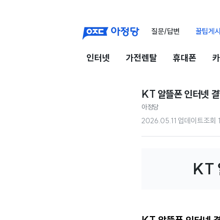
질문/답변
꿀팁게
인터넷
가전렌탈
휴대폰
카
KT 알뜰폰 인터넷 
아정당
2026.05.11 업데이트
조회
KT