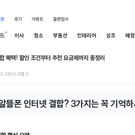
시판
후기
이벤트
불편접수
드
이사
청소
부동산
인테리어
상조
매장
결합 혜택! 할인 조건부터 추천 요금제까지 총정리
10,343
스크랩
0
 알뜰폰 인터넷 결합? 3가지는 꼭 기억하