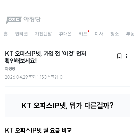
홈
인터넷
가전렌탈
휴대폰
카드
이사
청소
부동
KT 오피스IP넷, 가입 전 '이것' 먼저


확인해보세요!
아정당
2026.04.29
조회
1,153
스크랩
0
KT 오피스IP넷, 뭐가 다른걸까?
KT 오피스IP넷 월 요금 비교