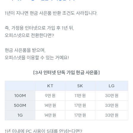
1년이 지나면 현금 사은품 반환 조건도 사라집니다.
즉, 가정용 인터넷으로 가입 후 1년 뒤,
오피스넷으로 전환한다면?
현금 사은품을 받으며,
오피스넷을 이용할 수 있는 거예요!
[3사 인터넷 단독 가입 현금 사은품]
KT
SK
LG
100M
9만 원
11만 원
30만 원
500M
14만 원
17만 원
33만 원
1G
14만 원
17만 원
33만 원
1년 이내에 PC 사용이 5대를 안넘는다면?