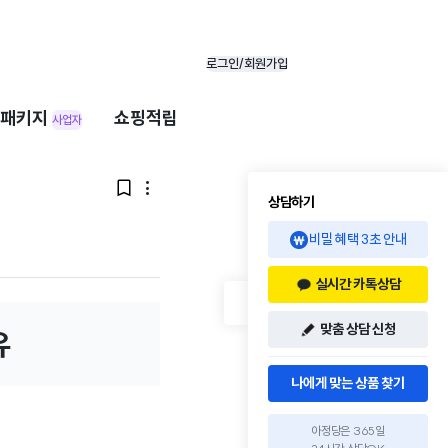
로그인/회원가입
패키지
쇼핑적립
사업자


상담하기
비밀 혜택 3초 안내
실시간 카톡상담
맞춤 상담 신청
유
나에게 맞는 상품 찾기
아정당은 365일