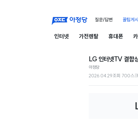
질문/답변
꿀팁게
인터넷
가전렌탈
휴대폰
카
LG 인터넷TV 결합상
아정당
2026.04.29
조회
700
스