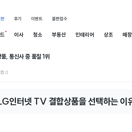
시판
후기
이벤트
불편접수
드
이사
청소
부동산
인테리어
상조
매장
품, 통신사 중 품질 1위
크랩
0
LG인터넷 TV 결합상품을 선택하는 이