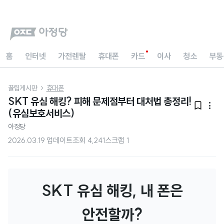
홈
인터넷
가전렌탈
휴대폰
카드
이사
청소
부동
꿀팁게시판
휴대폰

SKT 유심 해킹? 피해 문제점부터 대처법 총정리!


(유심보호서비스)
아정당
2026.03.19 업데이트
조회
4,241
스크랩
1
SKT 유심 해킹, 내 폰은
안전할까?