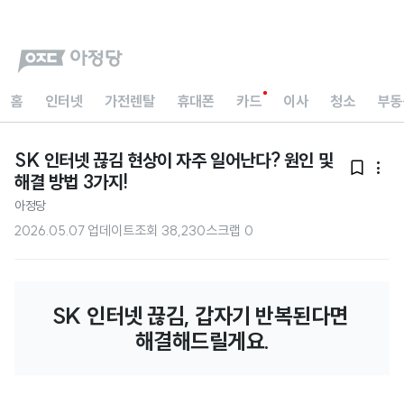
홈
인터넷
가전렌탈
휴대폰
카드
이사
청소
부동
SK 인터넷 끊김 현상이 자주 일어난다? 원인 및


해결 방법 3가지!
아정당
2026.05.07 업데이트
조회
38,230
스크랩
0
SK 인터넷 끊김, 갑자기 반복된다면 
해결해드릴게요.