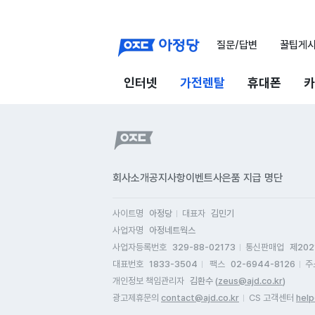
질문/답변
꿀팁게
인터넷
가전렌탈
휴대폰
카
회사소개
공지사항
이벤트
사은품 지급 명단
사이트명
아정당
대표자
김민기
사업자명
아정네트웍스
사업자등록번호
329-88-02173
통신판매업
제202
대표번호
1833-3504
팩스
02-6944-8126
주
개인정보 책임관리자
김환수 (
zeus@ajd.co.kr
)
광고제휴문의
contact@ajd.co.kr
CS 고객센터
help