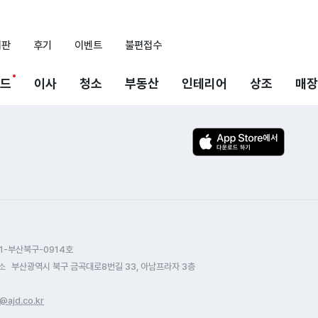
시판
후기
이벤트
불편접수
드
이사
청소
부동산
인테리어
상조
매장
1-부산북구-0914호
소
부산광역시 북구 금곡대로8번길 33, 아남프라자 3층
@ajd.co.kr