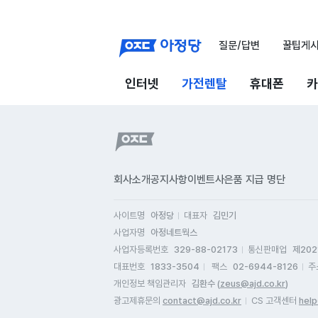
질문/답변
꿀팁게
인터넷
가전렌탈
휴대폰
카
회사소개
공지사항
이벤트
사은품 지급 명단
사이트명
아정당
대표자
김민기
사업자명
아정네트웍스
사업자등록번호
329-88-02173
통신판매업
제202
대표번호
1833-3504
팩스
02-6944-8126
주
개인정보 책임관리자
김환수 (
zeus@ajd.co.kr
)
광고제휴문의
contact@ajd.co.kr
CS 고객센터
help