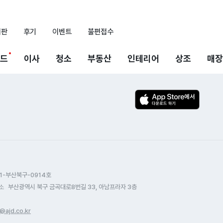
시판
후기
이벤트
불편접수
드
이사
청소
부동산
인테리어
상조
매장
1-부산북구-0914호
소
부산광역시 북구 금곡대로8번길 33, 아남프라자 3층
@ajd.co.kr