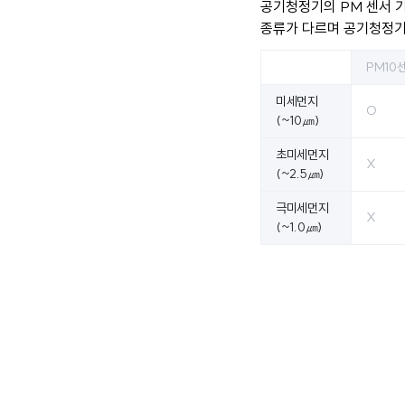
공기청정기의 PM 센서 
종류가 다르며 공기청정기
PM10
미세먼지
O
(~10㎛)
초미세먼지
X
(~2.5㎛)
극미세먼지
X
(~1.0㎛)