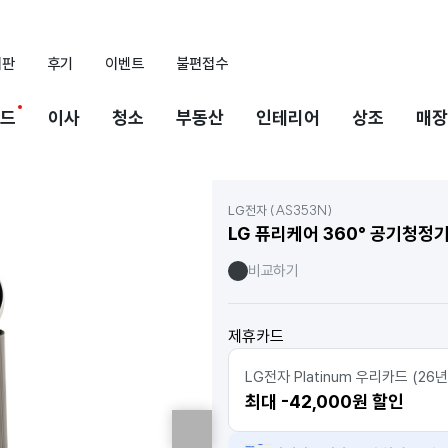
시판
후기
이벤트
불편접수
드
이사
청소
부동산
인테리어
상조
매장
(AS353N)
LG전자
LG 퓨리케어 360° 공기청정기
비교하기
제휴카드
LG전자 Platinum 우리카드 (26년
최대 -42,000원 할인