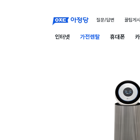
질문/답변
꿀팁게
인터넷
가전렌탈
휴대폰
카