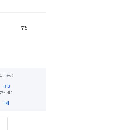
추천
필터등급
H13
센서개수
1개