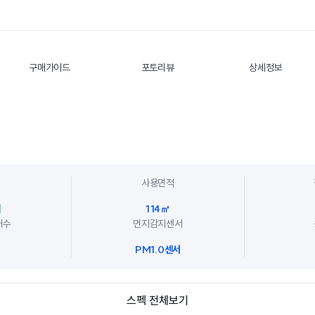
구매가이드
포토리뷰
상세정보
사용면적
대
114㎡
개수
먼지감지센서
PM1.0센서
스펙 전체보기