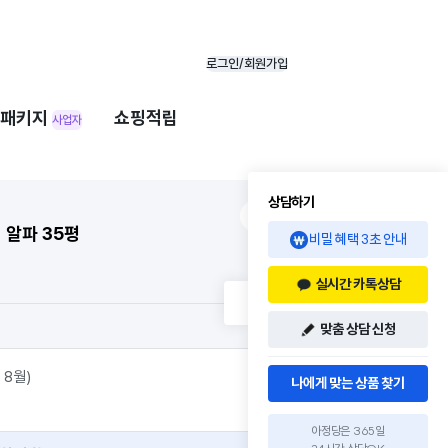
로그인/회원가입
패키지
쇼핑적립
사업자
상담하기
 알파 35평
비밀 혜택 3초 안내
실시간 카톡상담
맞춤 상담 신청
 8월)
나에게 맞는 상품 찾기
아정당은 365일