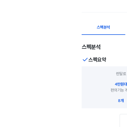
스펙분석
스펙분석
스펙요약
렌탈료
4만원
편의기능 
8개