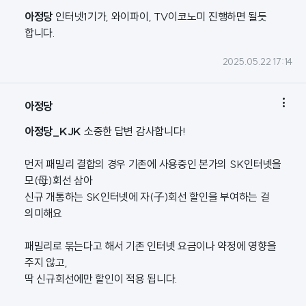
아정당
인터넷1기가, 와이파이, TV이코노미 진행하면 될듯
합니다.
2025.05.22 17:14

아정당
아정당_KJK
소중한 답변 감사합니다!
먼저 패밀리 결합의 경우 기존에 사용중인 본가의 SK인터넷을
모(母)회선 삼아
신규 개통하는 SK인터넷에 자(子)회선 할인을 부여하는 걸
의미해요
패밀리로 묶는다고 해서 기존 인터넷 요금이나 약정에 영향을
주지 않고,
딱 신규회선에만 할인이 적용 됩니다.