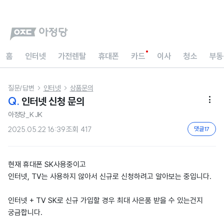
홈
인터넷
가전렌탈
휴대폰
카드
이사
청소
부동
질문/답변
인터넷
상품문의


Q.
인터넷 신청 문의

아정당_KJK
2025.05.22 16:39
조회
417
댓글
17
현재 휴대폰 SK사용중이고
인터넷, TV는 사용하지 않아서 신규로 신청하려고 알아보는 중입니다.
인터넷 + TV SK로 신규 가입할 경우 최대 사은품 받을 수 있는건지
궁금합니다.