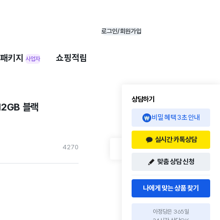
로그인/회원가입
패키지
쇼핑적립
사업자
상담하기
12GB 블랙
비밀 혜택 3초 안내
실시간 카톡상담
427
0
맞춤 상담 신청
나에게 맞는 상품 찾기
아정당은 365일