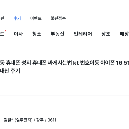
시판
후기
이벤트
불편접수
드
이사
청소
부동산
인테리어
상조
매장
 휴대폰 성지 휴대폰 싸게사는법 kt 번호이동 아이폰 16 5
내산 후기
: 김철* (앞두글자) / 광주 / 3611