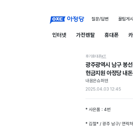
질문/답변
꿀팁게
인터넷
가전렌탈
휴대폰
카
후기
휴대폰
KT
광주광역시 남구 봉선동
현금지원 아정당 내돈
내꿈은슈퍼맨
2025.04.03 12:45
* 사은품 : 4번
* 김철* / 광주 남구/ 연락처 