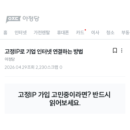
홈
인터넷
가전렌탈
휴대폰
카드
이사
청소
부동
고정IP로 기업 인터넷 연결하는 방법


아정당
2026.04.29
조회
2,230
스크랩
0
고정IP 가입 고민중이라면? 반드시 
읽어보세요.