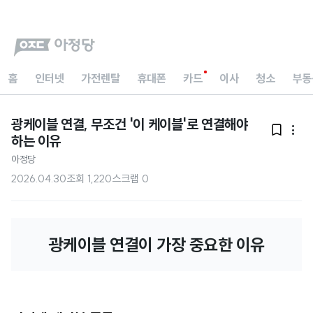
홈
인터넷
가전렌탈
휴대폰
카드
이사
청소
부동
광케이블 연결, 무조건 '이 케이블'로 연결해야


하는 이유
아정당
2026.04.30
조회
1,220
스크랩
0
광케이블 연결이 가장 중요한 이유