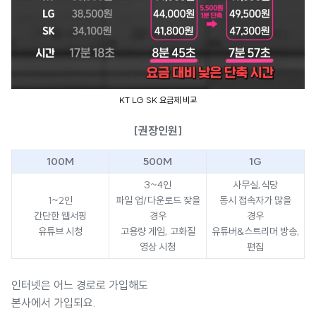
KT LG SK 요금제 비교
[권장인원]
100M
500M
1G
3~4인
사무실,식당
1~2인
파일 업/다운로드 잦을
동시 접속자가 많을
간단한 웹서핑
경우
경우
유튜브 시청
고용량 게임, 고화질
유튜버&스트리머 방송,
영상 시청
편집
인터넷은 어느 경로로 가입해도
본사에서 가입되요.