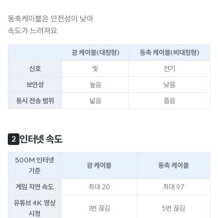
동축케이블은 안전성이 낮아
속도가 느려져요.
광 케이블(대칭형)
동축 케이블(비대칭형)
신호
빛
전기
보안성
높음
낮음
동시 전송 범위
넓음
좁음
인터넷 속도
2
500M 인터넷
광 케이블
동축 케이블
기준
게임 지연 속도
최대 20
최대 97
유튜브 4K 영상
1번 끊김
5번 끊김
시청