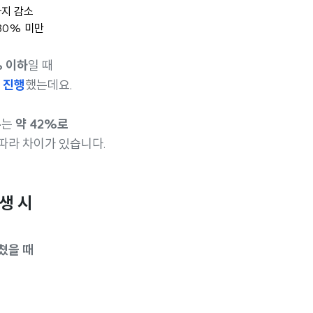
까지 감소
 80% 미만
% 이하
일 때
 진행
했는데요.
우
는
약 42%로
따라 차이가 있습니다.
생 시
쳤을 때