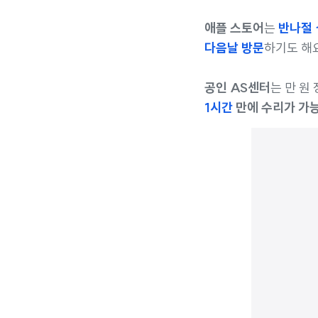
애플 스토어
는
반나절 
다음날 방문
하기도 해요
공인 AS센터
는 만 원
1시간
만에 수리가 가