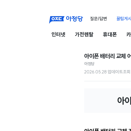
질문/답변
꿀팁게
인터넷
가전렌탈
휴대폰
카
아이폰 배터리 교체 어
아정당
2026.05.28 업데이트
조회
아이