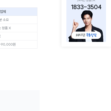
24시간 상담OK
1833-3504
 업체
분 소요
 정품 X
X
~90,000원