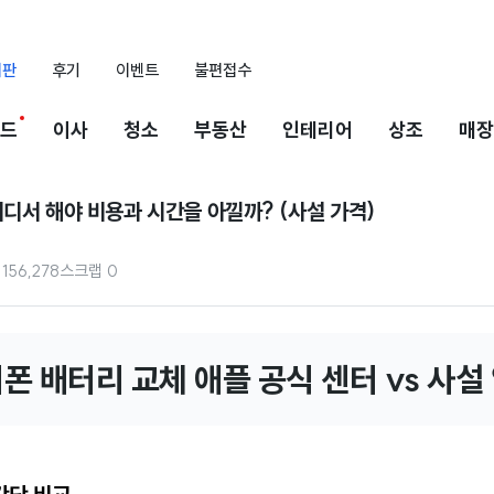
시판
후기
이벤트
불편접수
드
이사
청소
부동산
인테리어
상조
매장
디서 해야 비용과 시간을 아낄까? (사설 가격)
156,278
스크랩
0
폰 배터리 교체 애플 공식 센터 vs 사설