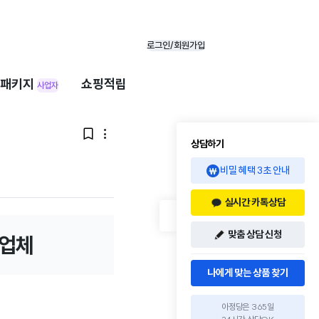
로그인/회원가입
패키지
쇼핑적립
사업자


상담하기
비밀 혜택 3초 안내
실시간 카톡상담
맞춤 상담 신청
 업체
나에게 맞는 상품 찾기
아정당은 365일