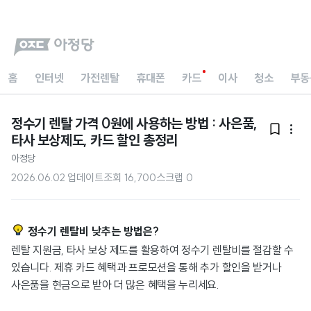
홈
인터넷
가전렌탈
휴대폰
카드
이사
청소
부동
정수기 렌탈 가격 0원에 사용하는 방법 : 사은품,


타사 보상제도, 카드 할인 총정리
아정당
2026.06.02 업데이트
조회
16,700
스크랩
0
정수기 렌탈비 낮추는 방법은?
렌탈 지원금, 타사 보상 제도를 활용하여 정수기 렌탈비를 절감할 수
있습니다. 제휴 카드 혜택과 프로모션을 통해 추가 할인을 받거나
사은품을 현금으로 받아 더 많은 혜택을 누리세요.