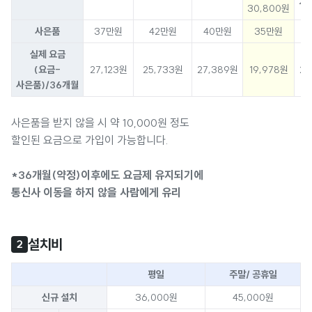
29
30,800원
사은품
37만원
42만원
40만원
35만원
3
실제 요금
(요금-
27,123원
25,733원
27,389원
19,978원
23
사은품)/36개월
사은품을 받지 않을 시 약 10,000원 정도
할인된 요금으로 가입이 가능합니다.
*36개월(약정)이후에도 요금제 유지되기에
통신사 이동을 하지 않을 사람에게 유리
설치비
2
평일
주말/ 공휴일
신규 설치
36,000원
45,000원