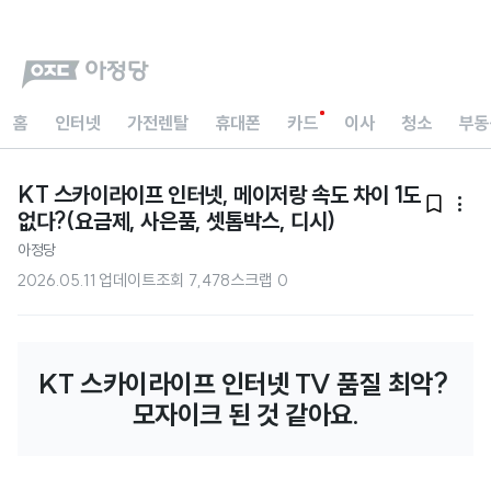
홈
인터넷
가전렌탈
휴대폰
카드
이사
청소
부동
KT 스카이라이프 인터넷, 메이저랑 속도 차이 1도


없다?(요금제, 사은품, 셋톱박스, 디시)
아정당
2026.05.11 업데이트
조회
7,478
스크랩
0
KT 스카이라이프 인터넷 TV 품질 최악? 
모자이크 된 것 같아요.