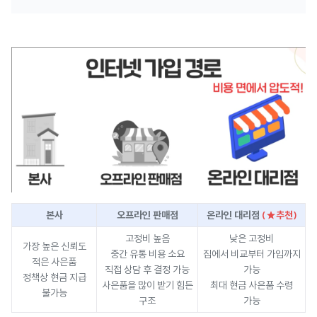
본사
오프라인 판매점
온라인 대리점
(★추천)
고정비 높음
낮은 고정비
가장 높은 신뢰도
중간 유통 비용 소요
집에서 비교부터 가입까지
적은 사은품
직접 상담 후 결정 가능
가능
정책상 현금 지급
사은품을 많이 받기 힘든
최대 현금 사은품 수령
불가능
구조
가능