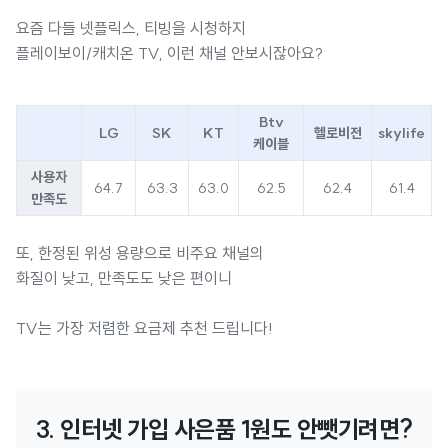
요즘 다들 넷플릭스, 티빙을 시청하지
플레이보이/캐치온 TV, 이런 채널 안보시잖아요?
Btv
LG
SK
KT
헬로비전
skylife
케이블
사용자
64.7
63.3
63.0
62.5
62.4
61.4
만족도
또, 한정된 위성 용량으로 비주요 채널의
화질이 낮고, 만족도도 낮은 편이니
TV는 가장 저렴한 요금제 추천 드립니다!
3. 인터넷 가입 사은품 1원도 안뺏기려면?