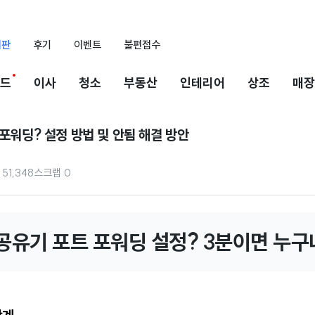
시판
후기
이벤트
불편접수
드
이사
청소
부동산
인테리어
상조
매장
 포워딩? 설정 방법 및 안됨 해결 방안
51,348
스크랩
0
 공유기 포트 포워딩 설정? 3분이면 누구