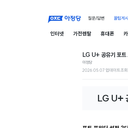
질문/답변
꿀팁게
인터넷
가전렌탈
휴대폰
카
LG U+ 공유기 포트
아정당
2026.05.07 업데이트
조회
LG U+