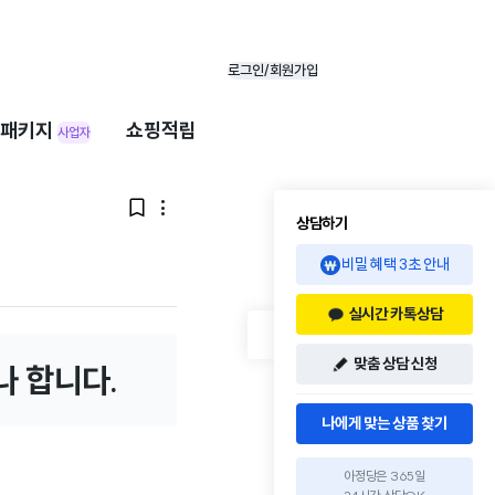
로그인/회원가입
패키지
쇼핑적립
사업자


상담하기
비밀 혜택 3초 안내
실시간 카톡상담
맞춤 상담 신청
나 합니다.
나에게 맞는 상품 찾기
아정당은 365일