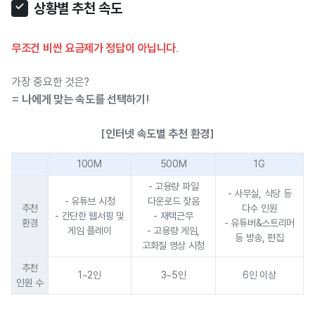
상황별 추천 속도
무조건 비싼 요금제가 정답이 아닙니다.
가장 중요한 것은?
= 나에게 맞는 속도를 선택하기!
[인터넷 속도별 추천 환경]
100M
500M
1G
- 고용량 파일
- 사무실, 식당 등
- 유튜브 시청
다운로드 잦음
추천
다수 인원
- 간단한 웹서핑 및
- 재택근무
환경
- 유튜버&스트리머
게임 플레이
- 고용량 게임,
등 방송, 편집
고화질 영상 시청
추천
1~2인
3~5인
6인 이상
인원 수