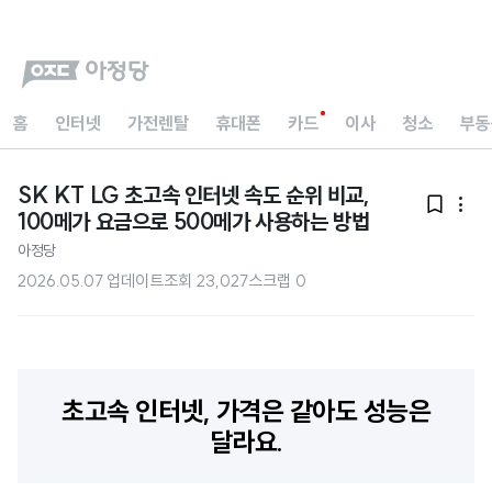
홈
인터넷
가전렌탈
휴대폰
카드
이사
청소
부동
SK KT LG 초고속 인터넷 속도 순위 비교,


100메가 요금으로 500메가 사용하는 방법
아정당
2026.05.07 업데이트
조회
23,027
스크랩
0
초고속 인터넷, 가격은 같아도 성능은
달라요.