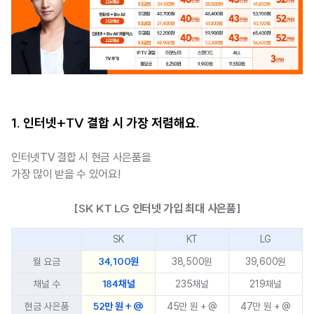
1. 인터넷+TV 결합 시 가장 저렴해요.
인터넷TV 결합 시 현금 사은품을
가장 많이 받을 수 있어요!
[SK KT LG 인터넷 가입 최대 사은품]
SK
KT
LG
34,100원
월 요금
38,500원
39,600원
184채널
채널 수
235채널
219채널
52만 원 + @
현금 사은품
45만 원 + @
47만 원 + @