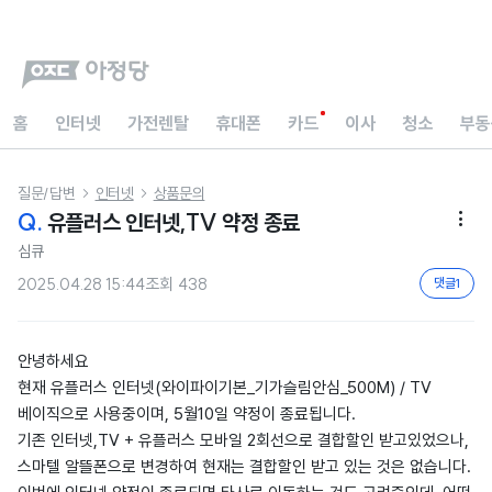
홈
인터넷
가전렌탈
휴대폰
카드
이사
청소
부동
질문/답변
인터넷
상품문의


Q.
유플러스 인터넷,TV 약정 종료

심큐
2025.04.28 15:44
조회
438
댓글
1
안녕하세요
현재 유플러스 인터넷(와이파이기본_기가슬림안심_500M) / TV
베이직으로 사용중이며, 5월10일 약정이 종료됩니다.
기존 인터넷,TV + 유플러스 모바일 2회선으로 결합할인 받고있었으나,
스마텔 알뜰폰으로 변경하여 현재는 결합할인 받고 있는 것은 없습니다.