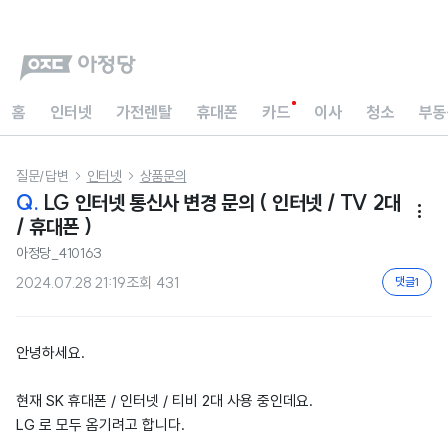
홈
인터넷
가전렌탈
휴대폰
카드
이사
청소
부동
질문/답변
인터넷
상품문의


Q.
LG 인터넷 통신사 변경 문의 ( 인터넷 / TV 2대

/ 휴대폰 )
아정당_410163
2024.07.28 21:19
조회
431
댓글
1
안녕하세요.
현재 SK 휴대폰 / 인터넷 / 티비 2대 사용 중인데요.
LG 로 모두 옴기려고 합니다.