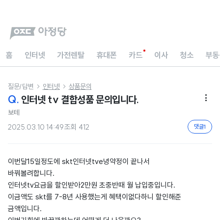
홈
인터넷
가전렌탈
휴대폰
카드
이사
청소
부동
질문/답변
인터넷
상품문의


Q.
인터넷 tv 결합성품 문의입니다.

보테
2025.03.10 14:49
조회
412
댓글
1
이번달15일정도에 skt인터넷tve녕약정이 끝나서
바꿔볼려합니다.
인터넷tv요금을 할인받아2만원 초중반때 월 납입중입니다.
이금액도 skt를 7-8년 사용했는게 혜택이없다하니 할인해준
금액입니다.