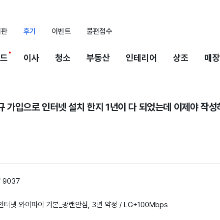
시판
후기
이벤트
불편접수
드
이사
청소
부동산
인테리어
상조
매장
신규 가입으로 인터넷 설치 한지 1년이 다 되었는데 이제야 작
 9037
 인터넷 와이파이 기본_광랜안심, 3년 약정 / LG+100Mbps