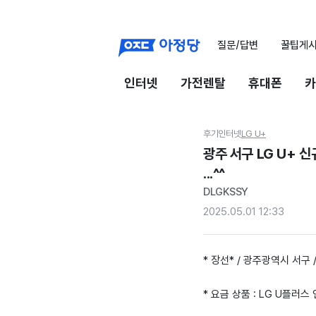
질문/답변
꿀팁게
인터넷
가전렌탈
휴대폰
카
후기
인터넷
LG U+
광주 서구 LG U+ 
...^^
DLGKSSY
2025.05.01 12:33
* 장선* / 광주광역시 서구 /
* 요금 상품 : LG U플러스