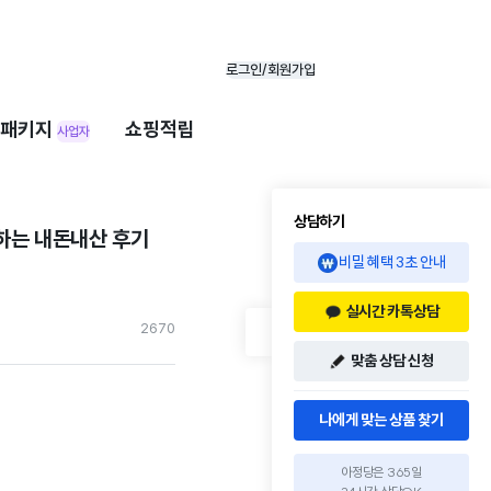
로그인/회원가입
패키지
쇼핑적립
사업자
상담하기
성하는 내돈내산 후기
비밀 혜택 3초 안내
실시간 카톡상담
267
0
맞춤 상담 신청
나에게 맞는 상품 찾기
아정당은 365일