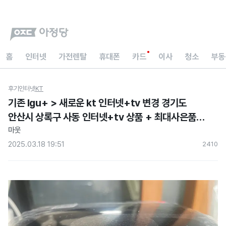
홈
인터넷
가전렌탈
휴대폰
카드
이사
청소
부동
후기
인터넷
KT
기존 lgu+ > 새로운 kt 인터넷+tv 변경 경기도
안산시 상록구 사동 인터넷+tv 상품 + 최대사은품!
매우만족
마웃
2025.03.18 19:51
241
0