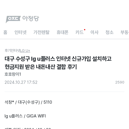
홈
인터넷
가전렌탈
휴대폰
카드
이사
청소
부동
후기
인터넷
LG U+
대구 수성구 lg u플러스 인터넷 신규가입 설치하고
현금지원 받은 내돈내산 결합 후기
호호랑이1
2024.10.27 17:52
259
0
석창* / 대구(수성구) / 5110
lg u플러스 / GIGA WIFI