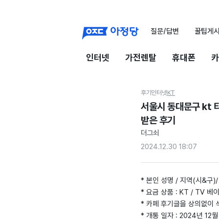
질문/답변
꿀팁게
인터넷
가전렌탈
휴대폰
카
후기
인터넷
KT
서울시 동대문구 kt
받은 후기
더그쇠
2024.12.30 18:07
* 본인 성명 / 지역(시&구)/
* 요금 상품 : KT / TV 
* 카페 후기글을 상의없이
* 개통 일자 : 2024년 12월