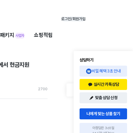
로그인/회원가입
패키지
쇼핑적립
사업자
상담하기
당에서 현금지원
비밀 혜택 3초 안내
실시간 카톡상담
270
0
맞춤 상담 신청
나에게 맞는 상품 찾기
아정당은 365일