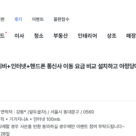
시판
후기
이벤트
불편접수
드
이사
청소
부동산
인테리어
상조
매장
 티비+인터넷+핸드폰 통신사 이동 요금 비교 설치하고 아정
 연락처 : 강동* (앞두글자) / 서울시 동대문구 / 0560
베이직 + 기가지니A + 인터넷 100mb
 삭제할 경우 사은품 반환 동의하실 경우에만 이벤트 참여 부탁드립니다~
 28일