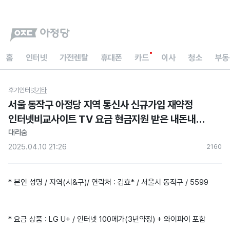
홈
인터넷
가전렌탈
휴대폰
카드
이사
청소
부동
후기
인터넷
기타
서울 동작구 아정당 지역 통신사 신규가입 재약정
인터넷비교사이트 TV 요금 현금지원 받은 내돈내산
설치 후기
대리숨
2025.04.10 21:26
216
0
* 본인 성명 / 지역(시&구)/ 연락처 : 김효* / 서울시 동작구 / 5599
* 요금 상품 : LG U+ / 인터넷 100메가(3년약정) + 와이파이 포함