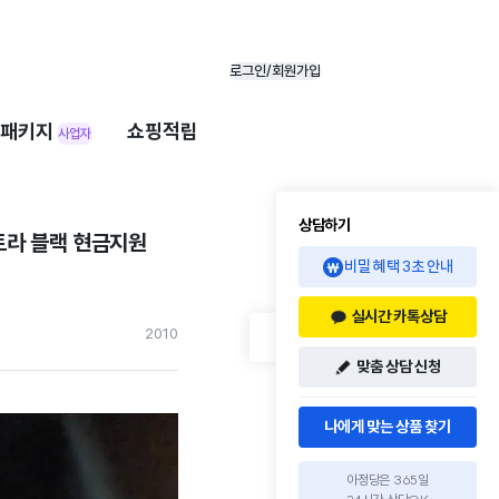
로그인/회원가입
패키지
쇼핑적립
사업자
상담하기
트라 블랙 현금지원
비밀 혜택 3초 안내
실시간 카톡상담
201
0
맞춤 상담 신청
나에게 맞는 상품 찾기
아정당은 365일