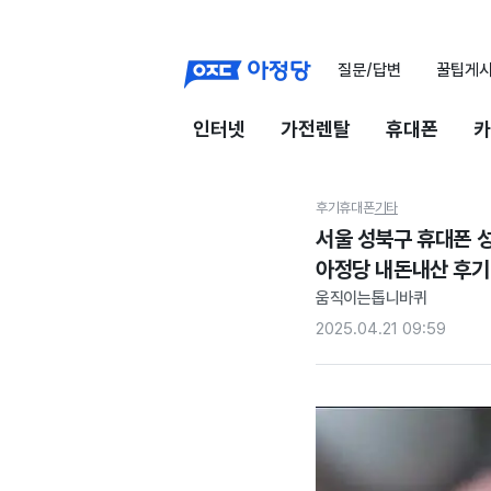
질문/답변
꿀팁게
인터넷
가전렌탈
휴대폰
카
후기
휴대폰
기타
서울 성북구 휴대폰 
아정당 내돈내산 후기
움직이는톱니바퀴
2025.04.21 09:59