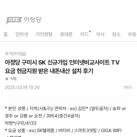
홈
인터넷
가전렌탈
휴대폰
카드
이사
청소
부동
후기
인터넷
SK
아정당 구미시 SK 신규가입 인터넷비교사이트 TV
요금 현금지원 받은 내돈내산 설치 후기
ㅎㄱ이
2025.03.18 19:26
181
0
* 본인 성명 / 지역(시&구)/ 연락처 : ex) 김민* (앞두글자) / 송파 or
경주 or 강릉 or 순천 / 3954(중간4글자)
박현*/구미/4133
* 요금 상품 : ex) SK텔레콤 / 비티비 / 스마트3셋탑 / GIGA WIFI