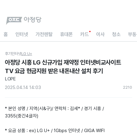
홈
인터넷
가전렌탈
휴대폰
카드
이사
청소
부동
후기
인터넷
LG U+
아정당 시흥 LG 신규가입 재약정 인터넷비교사이트
TV 요금 현금지원 받은 내돈내산 설치 후기
LOPE
2025.04.14 14:03
221
0
* 본인 성명 / 지역(시&구)/ 연락처 : 김세* / 경기 시흥 /
3355(중간4글자)
* 요금 상품 : ex) LG U+ / 1Gbps 인터넷 / GIGA WIFI