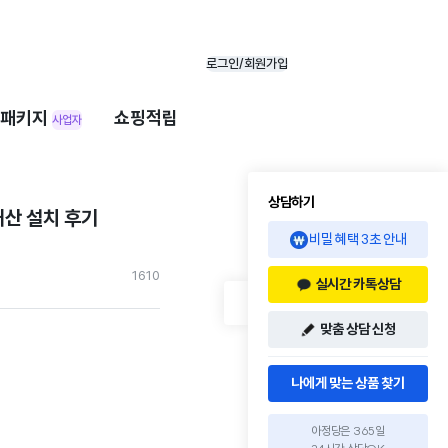
로그인/회원가입
패키지
쇼핑적립
사업자
상담하기
내산 설치 후기
비밀 혜택 3초 안내
161
0
실시간 카톡상담
맞춤 상담 신청
나에게 맞는 상품 찾기
아정당은 365일