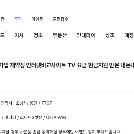
시판
후기
이벤트
불편접수
드
이사
청소
부동산
인테리어
상조
매장
규가입 재약정 인터넷비교사이트 TV 요금 현금지원 받은 내돈
연락처 : 오상* / 용인 / 7767
 / 비티비 / 스마트3셋탑 / GIGA WIFI
 삭제할 경우 사은품 반환 동의하실 경우에만 이벤트 참여 부탁드립니다~