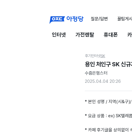
질문/답변
꿀팁게
인터넷
가전렌탈
휴대폰
카
후기
인터넷
SK
용인 처인구 SK 신
수줍은햄스터
2025.04.04 20:26
* 본인 성명 / 지역(시&구)/ 
* 요금 상품 : ex) SK텔레콤
* 카페 후기글을 상의없이