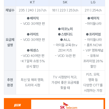
KT
SK
LG
채널수
235ㅣ240ㅣ267ch
181ㅣ223ㅣ253ch
211ㅣ254ch
●베이직
●베이직
- VOD 30여만 편
-아이들나라
●이코노미
●라이트
●스탠다드
●프리미엄
요금제
- VOD 30여만 편
●ALL
- 아이들나라
설명
- 아이들 교육 Btv
- 홈트 NOW
●에센스
ZEM 키즈
- VIP 영화채널
-VOD 40여만 편
- VOD 16만 편
- 유튜브
-KT알파 쇼핑 5%
프리미엄 28%
상시 할인
할인
키즈, 오락,
TV 시청량이 적고,
추천
최신 및 해외 영화,
영화 등
가성비 좋은 요금제를
환경
드라마 시청
다양한 OTT를
찾을 때
시청하는 가정