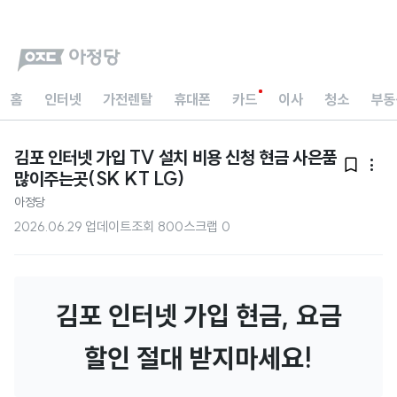
홈
인터넷
가전렌탈
휴대폰
카드
이사
청소
부동
김포 인터넷 가입 TV 설치 비용 신청 현금 사은품


많이주는곳(SK KT LG)
아정당
2026.06.29 업데이트
조회
800
스크랩
0
김포 인터넷 가입 현금, 요금
할인 절대 받지마세요!