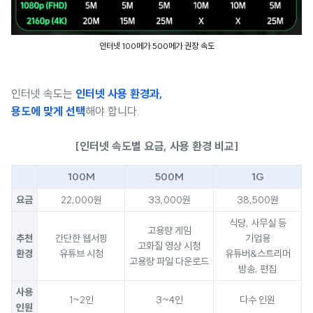
인터넷 100메가 500메가 권장 속도
인터넷 속도는
인터넷 사용 환경과,
용도에 맞게 선택
해야 합니다.
[인터넷 속도별 요금, 사용 환경 비교]
100M
500M
1G
요금
22,000원
33,000원
38,500원
식당, 사무실 등
고용량 게임
추천
간단한 웹서핑
기업용
고화질 영상 시청
환경
유튜브 시청
유튜버&스트리머
고용량 파일 다운로드
방송, 편집
사용
1~2인
3~4인
다수 인원
인원