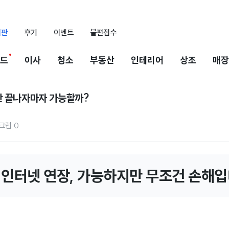
시판
후기
이벤트
불편접수
드
이사
청소
부동산
인테리어
상조
매장
간 끝나자마자 가능할까?
크랩
0
 인터넷 연장, 가능하지만 무조건 손해입