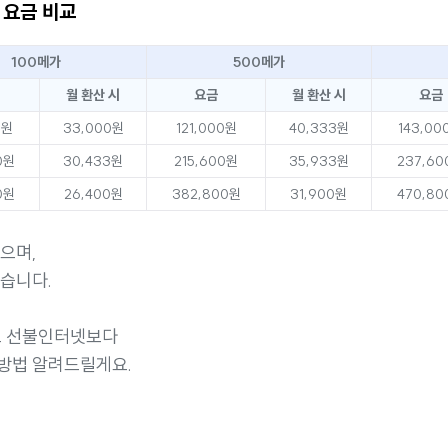
 요금 비교
100메가
500메가
월 환산 시
요금
월 환산 시
요금
0원
33,000원
121,000원
40,333원
143,00
0원
30,433원
215,600원
35,933원
237,60
0원
26,400원
382,800원
31,900원
470,80
으며,
없습니다.
도 선불인터넷보다
방법 알려드릴게요.