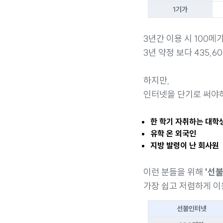
1기가
3년간 이용 시 100메
3년 약정 보다 435,6
하지만,
인터넷을 단기로 써야
한 학기 자취하는 대학
유학 온 외국인
지방 발령이 난 회사원
이런 분들을 위해
'선
가장 쉽고 저렴하게 이
선불인터넷