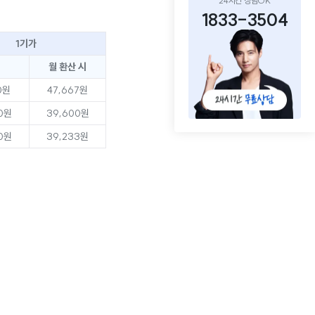
24시간 상담OK
1833-3504
1기가
월 환산 시
0원
47,667원
0원
39,600원
0원
39,233원