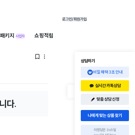
로그인/회원가입
패키지
쇼핑적립
사업자


상담하기
비밀 혜택 3초 안내
실시간 카톡상담
맞춤 상담 신청
니다.
나에게 맞는 상품 찾기
아정당은 365일