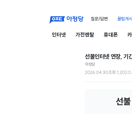
질문/답변
꿀팁게
인터넷
가전렌탈
휴대폰
카
선불인터넷 연장, 기
아정당
2026.04.30
조회
1,202
스
선불