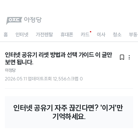
홈
인터넷
가전렌탈
휴대폰
카드
이사
청소
부동
인터넷 공유기 리셋 방법과 선택 가이드 이 글만


보면 됩니다.
아정당
2026.05.11 업데이트
조회
12,556
스크랩
0
인터넷 공유기 자주 끊긴다면? '이거'만 
기억하세요.